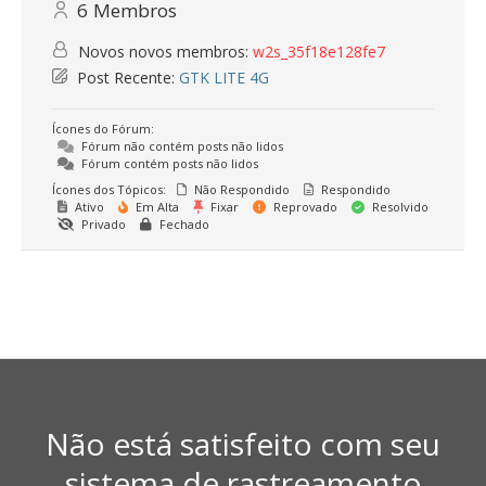
6
Membros
Novos novos membros:
w2s_35f18e128fe7
Post Recente:
GTK LITE 4G
Ícones do Fórum:
Fórum não contém posts não lidos
Fórum contém posts não lidos
Ícones dos Tópicos:
Não Respondido
Respondido
Ativo
Em Alta
Fixar
Reprovado
Resolvido
Privado
Fechado
Não está satisfeito com seu
sistema de rastreamento